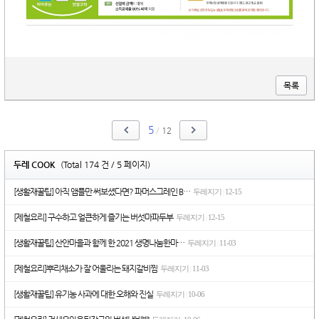
목록
5
/
12
두레 COOK
(Total 174 건 / 5 페이지)
[생활재꿀팁] 아직 앰플만 써보셨다면? 파머스그레인 B…
두레지기
12-15
|
[제철요리] 구수하고 얼큰하게 즐기는 버섯마파두부
두레지기
12-15
|
[생활재꿀팁] 산안마을과 함께 한 2021 생명나눔한마…
두레지기
11-03
|
[제철요리]뿌리채소가 잘 어울리는 돼지갈비찜
두레지기
11-03
|
[생활재꿀팁] 유기농 사과에 대한 오해와 진실
두레지기
10-06
|