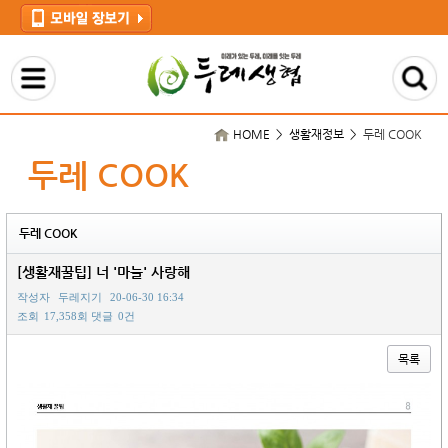
HOME > 생활재정보 >
두레 COOK
두레 COOK
두레 COOK
[생활재꿀팁] 너 '마늘' 사랑해
작성자
두레지기
20-06-30 16:34
조회
17,358회
댓글
0건
목록
본문