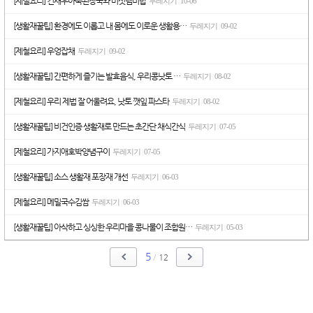
[제철요리] 건새우아욱된장국와 버섯냄비밥
두레지기
10-06
|
[생활재꿀팁] 환경에도 이롭고 내 몸에도 이로운 생활용…
두레지기
09-02
|
[제철요리] 우엉잡채
두레지기
09-02
|
[생활재꿀팁] 간편하게 즐기는 발효음식, 우리콩낫토 …
두레지기
08-02
|
[제철요리] 우리 제법 잘 어울려요, 낫토 깻잎 파스타
두레지기
08-02
|
[생활재꿀팁] 비건인증 생활재로 만드는 초간단 채식간식
두레지기
07-05
|
[제철요리] 가지애호박양념구이
두레지기
07-05
|
[생활재꿀팁] 소스 생활재 포장재 개선
두레지기
06-03
|
[제철요리] 메밀국수김쌈
두레지기
06-03
|
[생활재꿀팁] 아삭하고 싱싱한 우리마을 콩나물이 조합원…
두레지기
05-03
|
5
/
12