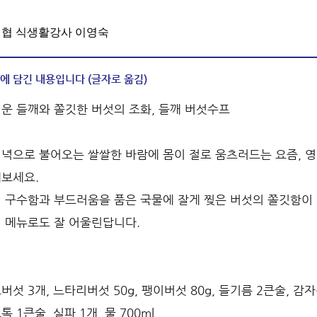
협 식생활강사 이영숙
에 담긴 내용입니다 (글자로 옮김)
운 들깨와 쫄깃한 버섯의 조화, 들깨 버섯수프
녁으로 불어오는 쌀쌀한 바람에 몸이 절로 움츠러드는 요즘, 
보세요.
 구수함과 부드러움을 품은 국물에 잘게 찢은 버섯의 쫄깃함이
 메뉴로도 잘 어울린답니다.
버섯 3개, 느타리버섯 50g, 팽이버섯 80g, 들기름 2큰술, 감자
 1큰술, 실파 1개, 물 700ml