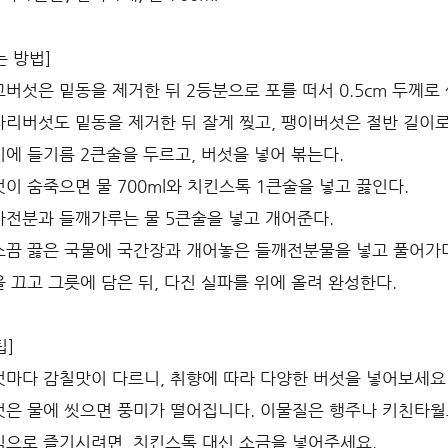
는 방법]
표고버섯은 밑동을 제거한 뒤 2등분으로 포를 떠서 0.5cm 두께로 
느타리버섯도 밑동을 제거한 뒤 잘게 찢고, 팽이버섯은 절반 길이로
냄비에 들기름 2큰술을 두르고, 버섯을 넣어 볶는다.
버섯이 숨죽으면 물 700ml와 치킨스톡 1큰술을 넣고 끓인다.
감자전분과 들깨가루는 물 5큰술을 넣고 개어준다.
한소끔 끓은 국물에 국간장과 개어놓은 들깨전분물을 넣고 풀어가
불을 끄고 그릇에 담은 뒤, 다진 실파를 위에 올려 완성한다.
팁]
버섯마다 감칠맛이 다르니, 취향에 따라 다양한 버섯을 넣어보세요
버섯은 물에 씻으면 풍미가 떨어집니다. 이물질은 행주나 키친타
채식으로 즐기시려면, 치킨스톡 대신 소금을 넣어주세요.