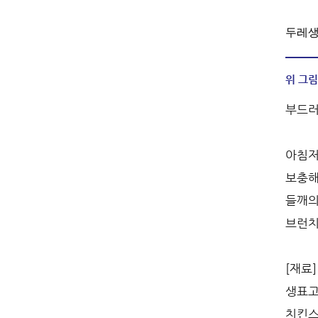
두레생
위 그림
부드러
아침저
보충해
들깨의
브런치
[재료]
생표고
치킨스톡