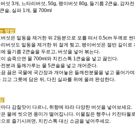
섯 3개, 느타리버섯, 50g, 팽이버섯 80g, 들기름 2큰술, 감자전
큰술, 실파 1개, 물 700ml
는 방법]
표고버섯은 밑동을 제거한 뒤 2등분으로 포를 떠서 0.5cm 두께로 썬
느타리버섯도 밑동을 제거한 뒤 잘게 찢고, 팽이버섯은 절반 길이로 
냄비에 들기름 2큰술을 두르고, 버섯을 넣어 볶는다.
버섯이 숨죽으면 물 700ml와 치킨스톡 1큰술을 넣고 끓인다.
감자전분과 들깨가루는 물 5큰술을 넣고 개어준다.
한소끔 끓은 국물에 국간장과 개어놓은 들깨전분물을 넣고 풀어가며
불을 끄고 그릇에 담은 뒤, 다진 실파를 위에 올려 완성한다.
팁]
버섯마다 감칠맛이 다르니, 취향에 따라 다양한 버섯을 넣어보세요.
버섯은 물에 씻으면 풍미가 떨어집니다. 이물질은 행주나 키친타월
채식으로 즐기시려면, 치킨스톡 대신 소금을 넣어주세요.