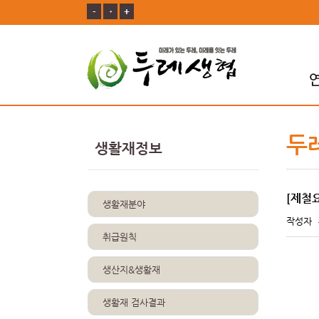
-
ㆍ
+
두
생활재정보
[제철
생활재분야
작성자
취급원칙
생산지&생활재
생활재 검사결과