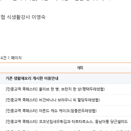
협 식생활강사 이영숙
174건
1 페이지
제목
기존 생활재요리 게시판 이용안내
[민중교역 쿡페스타] 올리브 한 병, 브런치 한 상(평택두레생협)
[민중교역 쿡페스타] 비건바나나 브라우니 외 팔당두레생협)
[민중교역 쿡페스타] 아몬드 캐슈 케이크(참좋은두레생협)
[민중교역 쿡페스타] 코코넛칩새우튀김과 타르타르소스, 동남아풍 당근샐러드