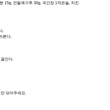
분 15g, 깐들깨가루 30g, 국간장 1작은술, 치킨
다.
자른다.
 끓인다.
로만 닦아주세요.