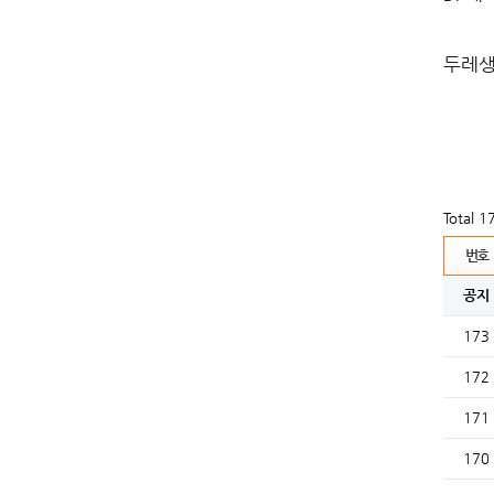
두레생
Total 
번호
공지
173
172
171
170