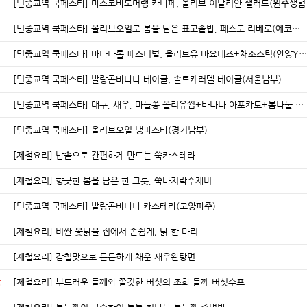
[민중교역 쿡페스타] 마스코바도머랭 카나페, 올리브 이탈리안 샐러드(원주생협
[민중교역 쿡페스타] 올리브오일로 봄을 담은 표고솥밥, 페스토 리베로(에코…
[민중교역 쿡페스타] 바나나롤 페스티벌, 올리브유 마요네즈+채소스틱(안양Y…
[민중교역 쿡페스타] 발랑곤바나나 베이글, 솔트캐러멜 베이글(서울남부)
[민중교역 쿡페스타] 대구, 새우, 마늘쫑 올리유찜+바나나 아포카토+봄나물 …
[민중교역 쿡페스타] 올리브오일 냉파스타(경기남부)
[제철요리] 밥솥으로 간편하게 만드는 쑥카스테라
[제철요리] 향긋한 봄을 담은 한 그릇, 쑥바지락수제비
[민중교역 쿡페스타] 발랑곤바나나 카스테라(고양파주)
[제철요리] 비싼 옻닭을 집에서 손쉽게, 닭 한 마리
[제철요리] 감칠맛으로 든든하게 채운 새우완탕면
중
[제철요리] 부드러운 들깨와 쫄깃한 버섯의 조화 들깨 버섯수프