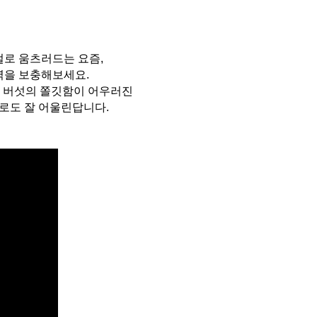
절로 움츠러드는 요즘,
력을 보충해보세요.
은 버섯의 쫄깃함이 어우러진
로도 잘 어울린답니다.