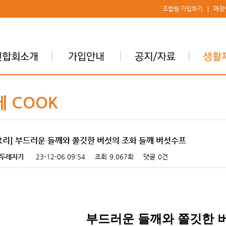
조합원 가입하기
매장
레 COOK
요리] 부드러운 들깨와 쫄깃한 버섯의 조화 들깨 버섯수프
두레지기
23-12-06 09:54
조회
9,067회
댓글
0건
부드러운 들깨와 쫄깃한 