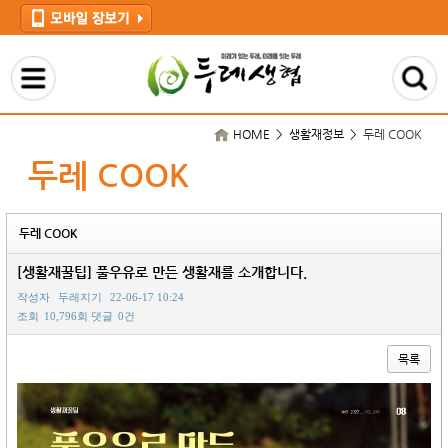
HOME > 생활재정보 >
두레 COOK
두레 COOK
두레 COOK
[생활재꿀팁] 풀우유로 만든 생활재를 소개합니다.
작성자
두레지기
22-06-17 10:24
조회
10,796회
댓글
0건
목록
본문