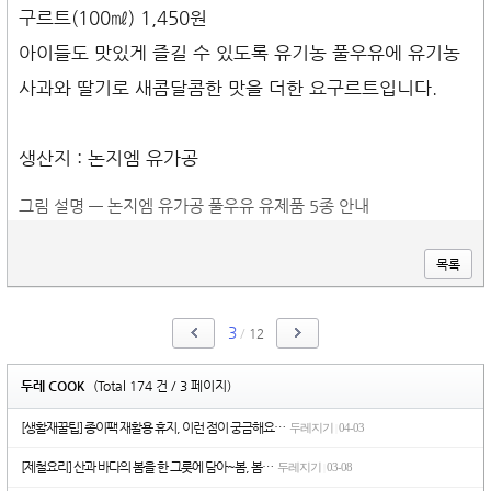
구르트(100㎖) 1,450원
아이들도 맛있게 즐길 수 있도록 유기농 풀우유에 유기농
사과와 딸기로 새콤달콤한 맛을 더한 요구르트입니다.
생산지 : 논지엠 유가공
그림 설명 — 논지엠 유가공 풀우유 유제품 5종 안내
목록
3
/
12
두레 COOK
(Total 174 건 / 3 페이지)
[생활재꿀팁] 종이팩 재활용 휴지, 이런 점이 궁금해요…
두레지기
04-03
|
[제철요리] 산과 바다의 봄을 한 그릇에 담아~봄, 봄…
두레지기
03-08
|