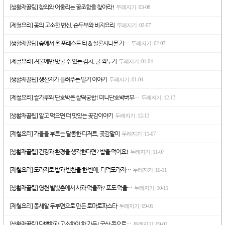
[생활재꿀팁] 참외와 어울리는 꿀조합을 찾아라!
두레지기
03-08
|
[제철요리] 콩의 고소한 변신, 순두부와 비지요리
두레지기
02-07
|
[생활재꿀팁] 숲에서 온 포레스트 티 & 실론시나몬 가…
두레지기
02-07
|
[제철요리] 겨울에만 맛볼 수 있는 김치, 굴 깍두기
두레지기
01-04
|
[생활재꿀팁] 생산자가 들려주는 딸기 이야기
두레지기
01-04
|
[제철요리] 쌀가루와 단호박은 찰떡궁합! 미니단호박버무…
두레지기
12-13
|
[생활재꿀팁] 알고 먹으면 더 맛있는 곶감이야기
두레지기
12-13
|
[제철요리] 가을을 부르는 달콤한 디저트, 곶감말이
두레지기
11-07
|
[생활재꿀팁] 건강과 환경을 생각한다면? 밥을 먹어요!
두레지기
11-07
|
[제철요리] 도라지로 밥과 반찬을 한 번에, 더덕도라지…
두레지기
10-11
|
[생활재꿀팁] 영천 별빛촌에서 사과 먹을까? 포도 먹을…
두레지기
10-11
|
[제철요리] 콩세알 두부면으로 만든 토마토파스타
두레지기
09-01
|
[생활재꿀팁] 담백함과 고소함이 한 가득! 국산 콩으로…
두레지기
09-01
|