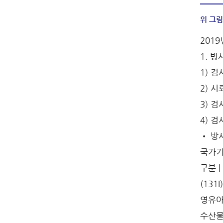
위 그림
201
1. 
1) 검사
2) 
3) 
4) 검
• 방사
국가기
구분 |
(131I
영유아식
수산물 