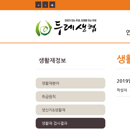
-
ㆍ
+
생
생활재정보
201
생활재분야
작성자
취급원칙
생산지&생활재
생활재 검사결과