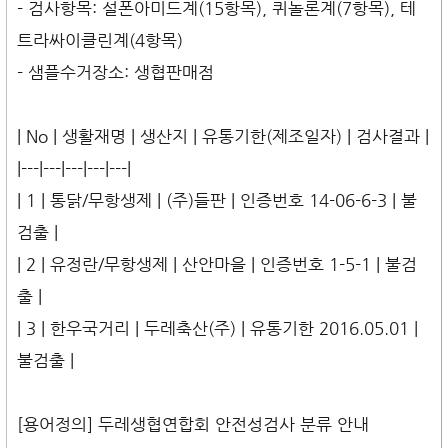
- 검사항목: 설폰아미드계(15항목), 퀴놀론계(7항목), 테
트라싸이클린계(4항목)
- 샘플수거장소: 생협판매점
| No | 생활재명 | 생산지 | 유통기한(제조일자) | 검사결과 |
|---|---|---|---|---|
| 1 | 통닭/무항생제 | (주)들판 | 인증번호 14-06-6-3 | 불
검출 |
| 2 | 유정란/무항생제 | 산안마을 | 인증번호 1-5-1 | 불검
출 |
| 3 | 한우국거리 | 두레축산(주) | 유통기한 2016.05.01 |
불검출 |
[용어정의] 두레생협연합회 안전성검사 분류 안내