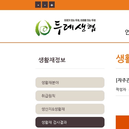
-
ㆍ
+
생
생활재정보
[자주
생활재분야
작성자
취급원칙
생산지&생활재
생활재 검사결과