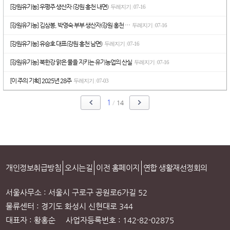
[강원유기농] 우평주 생산자 (강원 홍천 내면)
두레지기
07-16
|
[강원유기농] 김삼봉, 박영숙 부부 생산자(강원 홍천 …
두레지기
07-16
|
[강원유기농] 유승호 대표(강원 홍천 남면)
두레지기
07-16
|
[강원유기농] 북한강 맑은 물을 지키는 유기농업의 산실
두레지기
07-16
|
[이 주의 기획] 2025년 28주
두레지기
07-03
|
1
/
14
개인정보취급방침
오시는길
이전 홈페이지
연합 생활재선정회의
서울사무소 : 서울시 구로구 공원로6가길 52
물류센터 : 경기도 화성시 신현대로 344
대표자 : 황홍순 사업자등록번호 : 142-82-02875