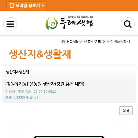
HOME > 생활재정보 >
생산지&생활재
생산지&생활재
생산지&생활재
[강원유기농] 은동원 생산자(강원 홍천 내면)
작성자
두레지기
25-07-16 08:22
조회
3,933회
댓글
0건
목록
본문