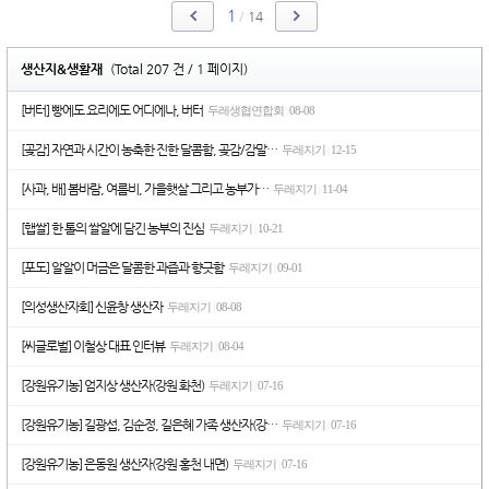
1
/
14
생산지&생활재
(Total 207 건 / 1 페이지)
[버터] 빵에도 요리에도 어디에나, 버터
두레생협연합회
08-08
|
[곶감] 자연과 시간이 농축한 진한 달콤함, 곶감/감말…
두레지기
12-15
|
[사과, 배] 봄바람, 여름비, 가을햇살 그리고 농부가…
두레지기
11-04
|
[햅쌀] 한 톨의 쌀알에 담긴 농부의 진심
두레지기
10-21
|
[포도] 알알이 머금은 달콤한 과즙과 향긋함
두레지기
09-01
|
[의성생산자회] 신윤창 생산자
두레지기
08-08
|
[씨글로벌] 이철상 대표 인터뷰
두레지기
08-04
|
[강원유기농] 엄지상 생산자(강원 화천)
두레지기
07-16
|
[강원유기농] 길광섭, 김순정, 길은혜 가족 생산자(강…
두레지기
07-16
|
[강원유기농] 은동원 생산자(강원 홍천 내면)
두레지기
07-16
|