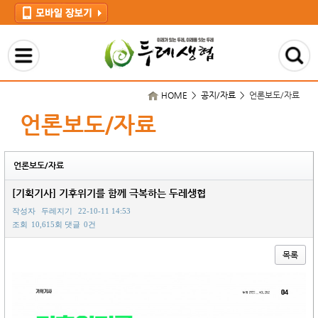
HOME > 공지/자료 >
언론보도/자료
언론보도/자료
언론보도/자료
[기획기사] 기후위기를 함께 극복하는 두레생협
작성자
두레지기
22-10-11 14:53
조회
10,615회
댓글
0건
목록
본문