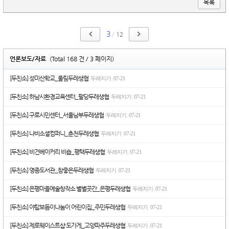
목록
3
/
12
언론보도/자료
(Total 168 건 / 3 페이지)
[두친소] 성미산학교_울림두레생협
두레지기
07-21
|
[두친소] 하남시환경교육센터_팔당두레생협
두레지기
07-21
|
[두친소] 구로시민센터_서울남부두레생협
두레지기
07-21
|
[두친소] 나비소셜컴퍼니_춘천두레생협
두레지기
07-21
|
[두친소] 비건베이커리 비숍_평택두레생협
두레지기
07-21
|
[두친소] 영종도서관_참좋은두레생협
두레지기
07-21
|
[두친소] 은평마을예술창작소 별별곳간_은평두레생협
두레지기
07-21
|
[두친소] 야탑보듬이나눔이 어린이집_주민두레생협
두레지기
07-21
|
[두친소] 제로웨이스트샵 도가게_고양파주두레생협
두레지기
07-21
|