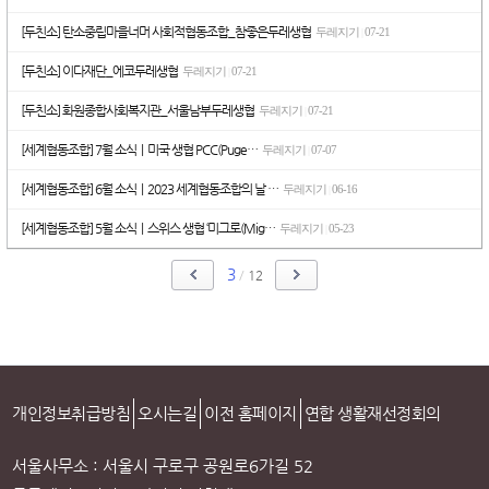
[두친소] 탄소중립마을너머 사회적협동조합_참좋은두레생협
두레지기
07-21
|
[두친소] 이다재단_에코두레생협
두레지기
07-21
|
[두친소] 화원종합사회복지관_서울남부두레생협
두레지기
07-21
|
[세계협동조합] 7월 소식ㅣ미국 생협 PCC(Puge…
두레지기
07-07
|
[세계협동조합] 6월 소식ㅣ2023 세계협동조합의 날 …
두레지기
06-16
|
[세계협동조합] 5월 소식ㅣ스위스 생협 ‘미그로(Mig…
두레지기
05-23
|
3
/
12
개인정보취급방침
오시는길
이전 홈페이지
연합 생활재선정회의
서울사무소 : 서울시 구로구 공원로6가길 52