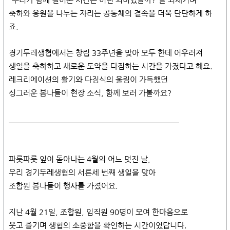
"우리가 함께 걸어온 시간은 어떤 의미였을까?"를 되새기며
축하와 응원을 나누는 자리는 공동체의 결속을 더욱 단단하게 하
죠.
경기두레생협에서는 창립 33주년을 맞아 모두 한데 어우러져
생일을 축하하고 새로운 도약을 다짐하는 시간을 가졌다고 해요.
레크리에이션의 활기와 다짐식의 울림이 가득했던
싱그러운 봄나들이 현장 소식, 함께 보러 가볼까요?
​
파릇파릇 잎이 돋아나는 4월의 어느 멋진 날,
우리 경기두레생협의 서른세 번째 생일을 맞아
조합원 봄나들이 행사를 가졌어요.
지난 4월 21일, 조합원, 임직원 90명이 모여 한마음으로
웃고 즐기며 생협의 소중함을 확인하는 시간이었답니다.