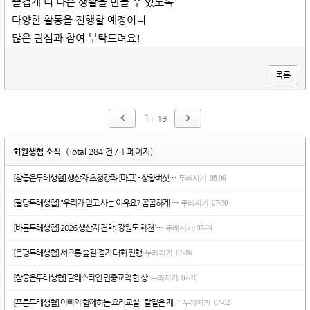
즐겁게 더 나은 생활을 만들 수 있도록
다양한 활동을 진행할 예정이니
많은 관심과 참여 부탁드려요!
목록
1
/
19
회원생협 소식
(Total 284 건 / 1 페이지)
[참좋은두레생협] 생산자 초청강좌 [마고] - 상황버섯…
두레지기
08-06
|
[팔당두레생협] "우리가 믿고 사는 이유요? 꼼꼼하게 …
두레지기
07-30
|
[바른두레생협] 2026 생산지 견학: 강원도 화천 ‘…
두레지기
07-24
|
[은평두레생협] 서오릉 숲길 걷기 대회 진행
두레지기
07-16
|
[참좋은두레생협] 팔레스타인 민중교역 한 상
두레지기
07-10
|
[푸른두레생협] 아빠와 함께하는 요리교실 - 칼질은 재…
두레지기
07-02
|