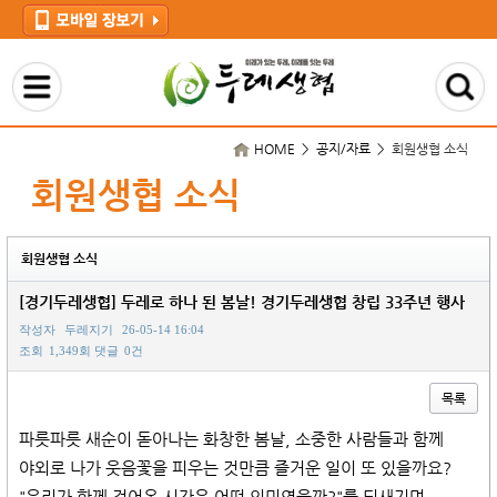
HOME > 공지/자료 >
회원생협 소식
회원생협 소식
회원생협 소식
[경기두레생협] 두레로 하나 된 봄날! 경기두레생협 창립 33주년 행사
작성자
두레지기
26-05-14 16:04
조회
1,349회
댓글
0건
목록
본문
파릇파릇 새순이 돋아나는 화창한 봄날, 소중한 사람들과 함께
야외로 나가 웃음꽃을 피우는 것만큼 즐거운 일이 또 있을까요?