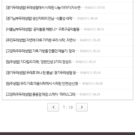
[경기두레생협] 두레생협에서 시작된 나눔 이야기(지수연…
두레지기
07-01
|
[경기남부두레생협] 생산자와의 만남 - 식물성 세제 ‘…
두레지기
06-19
|
[서울남부두레생협] '공익활동 해봤니?' 구로구공익활동…
두레지기
06-12
|
[주민두레생협] 자연에 더욱 가까운 우리 식탁, 자연식…
두레지기
05-29
|
[고양파주두레생협] 가죽 가방을 만들던 예술가, 땅과 …
두레지기
05-22
|
[원주생협] 기다림의 미학, ‘장한인생 3기’의 정성으…
두레지기
05-15
|
[경기두레생협] 두레로 하나 된 봄날! 경기두레생협 창…
두레지기
05-14
|
[원주생협] 우리 가족 마음식탁에서 시작된 인연(손신영…
두레지기
04-30
|
[고양파주두레생협] 풍동점 매장 스케치 - ‘파머스그레…
두레지기
04-24
|
1
/
19