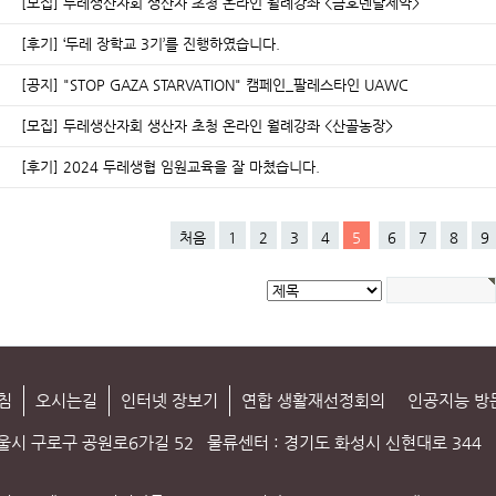
[모집] 두레생산자회 생산자 초청 온라인 월례강좌 <금호덴탈제약>
[후기] ‘두레 장학교 3기’를 진행하였습니다.
[공지] "STOP GAZA STARVATION" 캠페인_팔레스타인 UAWC
[모집] 두레생산자회 생산자 초청 온라인 월례강좌 <산골농장>
[후기] 2024 두레생협 임원교육을 잘 마쳤습니다.
처음
1
2
3
4
5
6
7
8
9
침
오시는길
인터넷 장보기
연합 생활재선정회의
인공지능 방
서울시 구로구 공원로6가길 52
물류센터 : 경기도 화성시 신현대로 344