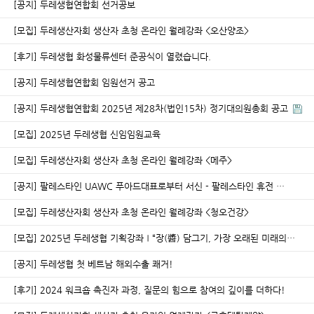
[공지] 두레생협연합회 선거공보
[모집] 두레생산자회 생산자 초청 온라인 월례강좌 <오산양조>
[후기] 두레생협 화성물류센터 준공식이 열렸습니다.
[공지] 두레생협연합회 임원선거 공고
[공지] 두레생협연합회 2025년 제28차(법인15차) 정기대의원총회 공고
[모집] 2025년 두레생협 신임임원교육
[모집] 두레생산자회 생산자 초청 온라인 월례강좌 <메주>
[공지] 팔레스타인 UAWC 푸아드대표로부터 서신 - 팔레스타인 휴전 …
[모집] 두레생산자회 생산자 초청 온라인 월례강좌 <청오건강>
[모집] 2025년 두레생협 기획강좌Ⅰ“장(醬) 담그기, 가장 오래된 미래의…
[공지] 두레생협 첫 베트남 해외수출 쾌거!
[후기] 2024 워크숍 촉진자 과정, 질문의 힘으로 참여의 깊이를 더하다!