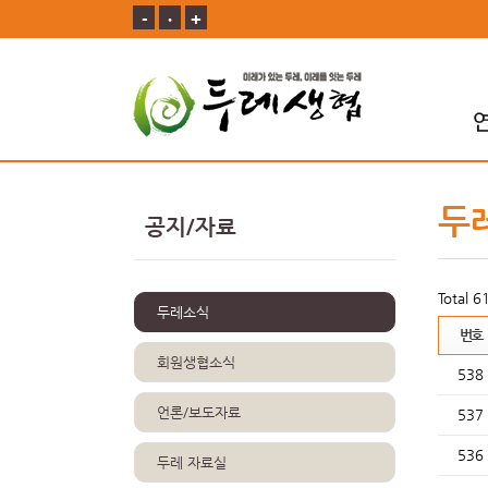
-
ㆍ
+
두
공지/자료
Total 
두레소식
번호
회원생협소식
538
언론/보도자료
537
536
두레 자료실