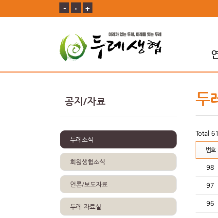
-
ㆍ
+
두
공지/자료
Total 
두레소식
번호
회원생협소식
98
언론/보도자료
97
96
두레 자료실