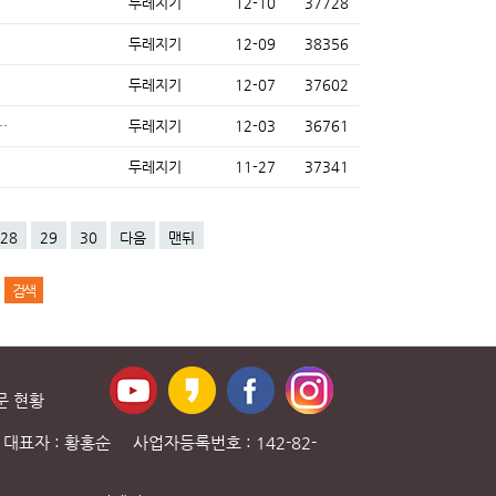
두레지기
12-10
37728
두레지기
12-09
38356
두레지기
12-07
37602
…
두레지기
12-03
36761
두레지기
11-27
37341
28
29
30
다음
맨뒤
문 현황
대표자 : 황홍순 사업자등록번호 : 142-82-