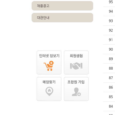
95
채용공고
94
대관안내
93
92
91
90
89
88
87
86
85
84