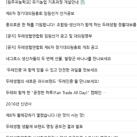
[원주귀농학교] 유기농업 기초과정 개설안내
제6차 정기대의원총회 임원선거 선거공보
풍요로운 한 해를 기원합니다! 조합원-생산자가 함께 하는 두레생협 정월대보름
[공지] 두레생협연합회 임원선거 공고 및 대의원명부
[공지] 두레생협연합회 제6차 정기대의원총회 개최 공고
네그로스 생산자들의 두 번째 선물, 발랑곤 바나나를 만나보세요
'두레인증'과 함께 믿을 수 있고 안전한 과일을 맛보세요
두레생협의 새로운 과수브랜드 '두레인증'을 만나보세요!
두레와 함께 한 "공정한 하루(Fair Trade All Day)" 캠페인 …
2016년 신년사
제8차 월례강좌가 열렸습니다.(쓴 맛이 사는 맛)
두레생협 생활재 브랜드 명칭 공모전 결과 발표