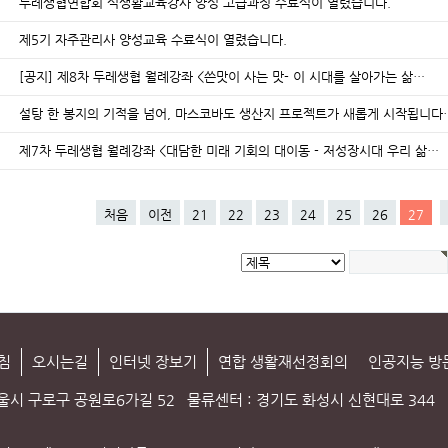
두레생협연합회 식생활교육강사 양성 고급과정 수료식이 열렸습니다.
제5기 자주관리사 양성교육 수료식이 열렸습니다.
[공지] 제8차 두레생협 월례강좌 <쓴맛이 사는 맛- 이 시대를 살아가는 삶…
설탕 한 봉지의 기적을 넘어, 마스코바도 생산지 프로젝트가 새롭게 시작됩니다
제7차 두레생협 월례강좌 <대담한 미래 기회의 대이동 - 저성장시대 우리 삶…
처음
이전
21
22
23
24
25
26
27
침
오시는길
인터넷 장보기
연합 생활재선정회의
인공지능 방
서울시 구로구 공원로6가길 52
물류센터 : 경기도 화성시 신현대로 344