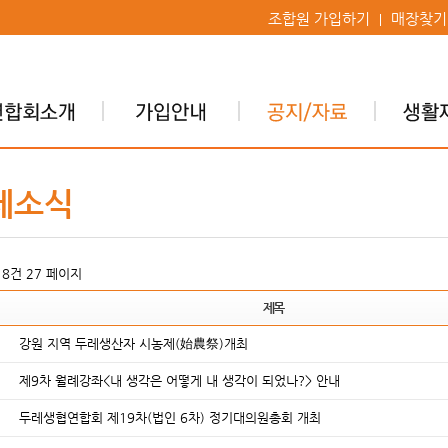
조합원 가입하기
매장찾기
레소식
618건
27 페이지
제목
강원 지역 두레생산자 시농제(始農祭)개최
제9차 월례강좌<내 생각은 어떻게 내 생각이 되었나?> 안내
두레생협연합회 제19차(법인 6차) 정기대의원총회 개최