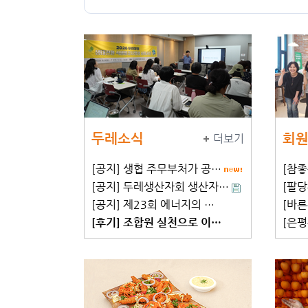
두레소식
회원
더보기
[공지] 생협 주무부처가 공…
[참
[공지] 두레생산자회 생산자…
[팔당
[공지] 제23회 에너지의 …
[바른
[후기] 조합원 실천으로 이…
[은