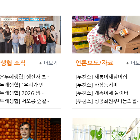
생협 소식
언론보도/자료
더보기
더보
좋은두레생협] 생산자 초…
[두친소] 새롱이새남이집
두레생협] "우리가 믿…
[두친소] 하삼동커피
두레생협] 2026 생…
[두친소] 개똥이네 놀이터
평두레생협] 서오릉 숲길…
[두친소] 성공회원주나눔의집