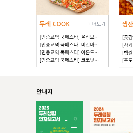
두레 COOK
생산
더보기
[민중교역 쿡페스타] 올리브…
[곶감
[민중교역 쿡페스타] 비건바…
[사과
[민중교역 쿡페스타] 아몬드…
[햅쌀
[민중교역 쿡페스타] 코코넛…
[포도