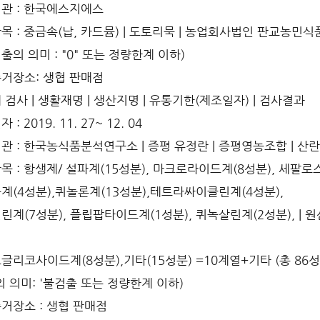
관 : 한국에스지에스
 : 중금속(납, 카드뮴) | 도토리묵 | 농업회사법인 판교농민식품(주)
출의 의미 : "0" 또는 정량한계 이하)
거장소: 생협 판매점
 검사 | 생활재명 | 생산지명 | 유통기한(제조일자) | 검사결과
: 2019. 11. 27~ 12. 04
 : 한국농식품분석연구소 | 증평 유정란 | 증평영농조합 | 산란일 : 
목 : 항생제/ 설파계(15성분), 마크로라이드계(8성분), 세팔로
계(4성분),퀴놀론계(13성분),테트라싸이클린계(4성분),
계(7성분), 플립팝타이드계(1성분), 퀴녹살린계(2성분), | 원삼 유정
글리코사이드계(8성분),기타(15성분) =10계열+기타 (총 86
의 의미: '불검출 또는 정량한계 이하)
거장소 : 생협 판매점