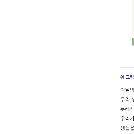
위 그림
이달의
우리 
두레생
우리가
샘플을