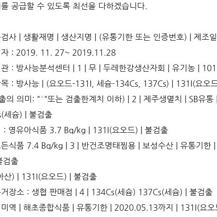
를 공급할 수 있도록 최선을 다하겠습니다.
사 | 생활재명 | 생산지명 | (유통기한 또는 인증번호) | 제조일자
: 2019. 11. 27~ 2019.11.28
 : 방사능분석센터 | 1 | 무 | 두레한강생산자회 | 유기농 | 10100
 : 방사능 | (요오드-131I, 세슘-134Cs, 137Cs) | 131I(요오
출의 의미: "°"또는 검출한계치 이하) | 2 | 제주생멸치 | SB유통 | 
s(세슘) | 불검출
: 영유아식품 3.7 Bq/kg | 131I(요오드) | 불검출
식품 7.4 Bq/kg | 3 | 반건조명태찜용 | 보성수산 | 유통기한 | 2
 불검출
산) | 131I(요오드) | 불검출
장소 : 생협 판매점 | 4 | 134Cs(세슘) 137Cs(세슘) | 불검출
역 | 해초종합식품 | 유통기한 | 2020.05.13까지 | 131I(요오