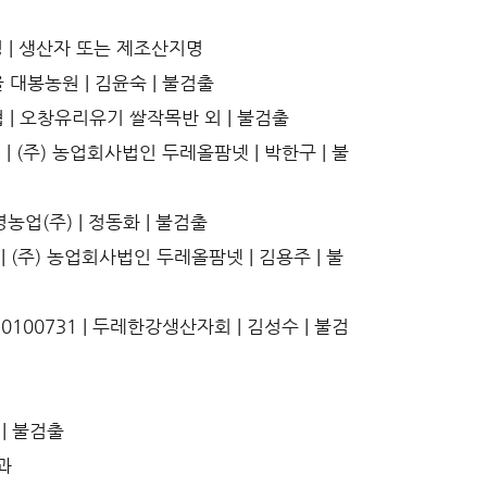
산지명 | 생산자 또는 제조산지명
여울 대봉농원 | 김윤숙 | 불검출
창농협 | 오창유리유기 쌀작목반 외 | 불검출
45 | (주) 농업회사법인 두레올팜넷 | 박한구 | 불
생명농업(주) | 정동화 | 불검출
4 | (주) 농업회사법인 두레올팜넷 | 김용주 | 불
0100731 | 두레한강생산자회 | 김성수 | 불검
 | 불검출
과