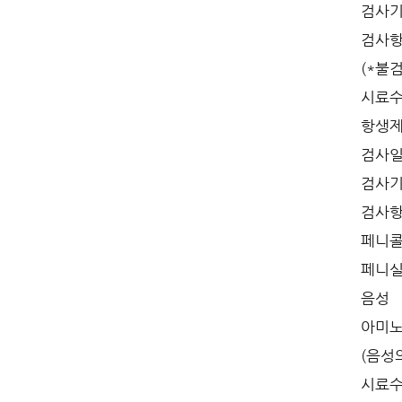
검사기
검사항목
(*불검
시료수
항생제
검사일자 
검사기관
검사항
페니콜
페니실린
음성
아미노
(음성
시료수