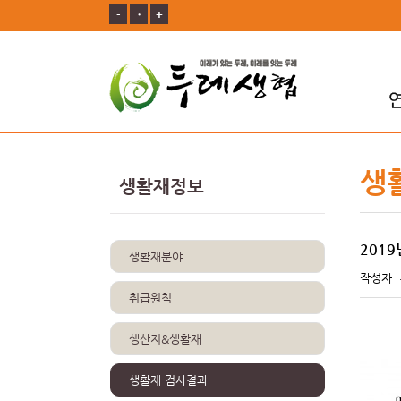
-
ㆍ
+
생
생활재정보
2019
생활재분야
작성자
취급원칙
생산지&생활재
생활재 검사결과