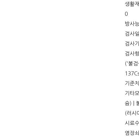
생활재
0
방사능검
검사일자 
검사기관
검사항목
('불검
137C
기준치 
기타모든
슘) |
(러시아
시료수거
염장쇠미