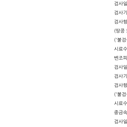
검사일자
검사기
검사항목
(땅콩
('불검
시료수
벤조피
검사일자
검사기관
검사항
('불검
시료수
중금속
검사일자