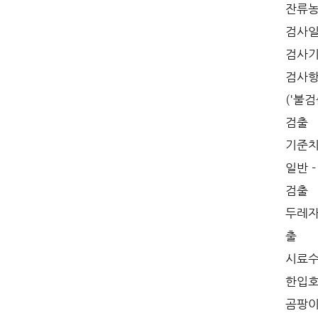
잔류농
검사일자
검사기관
검사항목
('불검
검출
기준치 
일반 -
검출
두레자주
출
시료수
한입호박
곰팡이