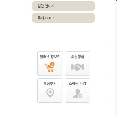
월간 안내지
두레 COOK