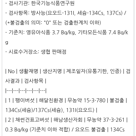
- 검사기관: 한국기능식품연구원
- 검사항목: 방사능(요오드-131I, 세슘-134Cs, 137Cs) /
(*불검출의 의미: "0" 또는 검출한계치 이하)
- 기준치: 영유아식품 3.7 Bq/kg, 기타모든식품 7.4 Bq/k
g
- 시료수거장소: 생협 판매점
| No | 생활재명 | 생산지명 | 제조일자(유통기한, 인증) | 검
사결과 | 검사항목 |
|---|---|---|---|---|---|
| 1 | 팽이버섯 | 해달친환경 | 무농약 15-3-780 | 불검출 |
134Cs(세슘)/137Cs(세슘), 131I(요오드) |
| 2 | 채썬건표고버섯 | 해남생산자회 | 무농약 37-3-261 |
0.3 Bq/kg (기준치 이하 적합) / 요오드 불검출 | 134Cs