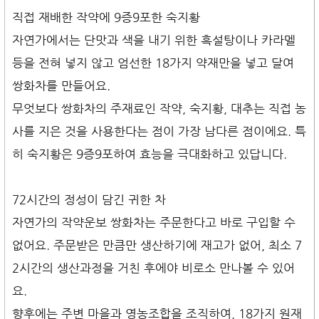
직접 재배한 작약에 9증9포한 숙지황
자연가에서는 단맛과 색을 내기 위한 흑설탕이나 카라멜
등을 전혀 넣지 않고 엄선한 18가지 약재만을 넣고 달여
쌍화차를 만들어요.
무엇보다 쌍화차의 주재료인 작약, 숙지황, 대추는 직접 농
사를 지은 것을 사용한다는 점이 가장 남다른 점이에요. 특
히 숙지황은 9증9포하여 효능을 극대화하고 있답니다.
72시간의 정성이 담긴 귀한 차
자연가의 작약운보 쌍화차는 주문한다고 바로 구입할 수
없어요. 주문받은 만큼만 생산하기에 재고가 없어, 최소 7
2시간의 생산과정을 거친 후에야 비로소 만나볼 수 있어
요.
향후에는 주변 마을과 영농조합을 조직하여, 18가지 원재