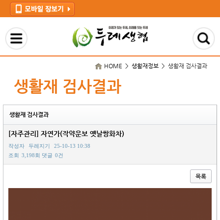
HOME > 생활재정보 >
생활재 검사결과
생활재 검사결과
생활재 검사결과
[자주관리] 자연가(작약운보 옛날쌍화차)
작성자
두레지기
25-10-13 10:38
조회
3,198회
댓글
0건
목록
본문