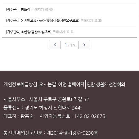
[자주관리] 밤뜨레
두레지기
01-06
|
[자주관리] 논지엠오유가공(무항생제 플레인요구르트)
두레지기
11-25
|
[자주관리] 초산정(감향초 청포도)
두레지기
11-11
|
1
/
14
개인정보취급방침
오시는길
이전 홈페이지
연합 생활재선정회의
서울사무소 : 서울시 구로구 공원로6가길 52
물류센터 : 경기도 화성시 신현대로 344
대표자 : 황홍순 사업자등록번호 : 142-82-02875
통신판매업신고번호 : 제2014-경기광주-0230호