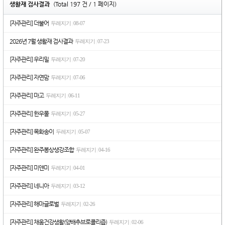
생활재 검사결과
(Total 197 건 / 1 페이지)
[자주관리] 더불어
두레지기
08-07
|
2026년 7월 생활재 검사결과
두레지기
07-23
|
[자주관리] 우리밀
두레지기
07-20
|
[자주관리] 자연맘
두레지기
07-06
|
[자주관리] 마고
두레지기
06-11
|
[자주관리] 한우물
두레지기
05-27
|
[자주관리] 목화송이
두레지기
05-07
|
[자주관리] 완주봉상생강조합
두레지기
04-16
|
[자주관리] 미앤미
두레지기
04-01
|
[자주관리] 네니아
두레지기
03-12
|
[자주관리] 해마글로벌
두레지기
02-26
|
[자주관리] 채움건강생활(양배추브로콜리즙)
두레지기
02-06
|