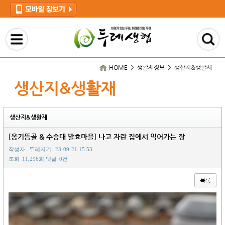
HOME > 생활재정보 >
생산지&생활재
생산지&생활재
생산지&생활재
[옹기뜸골 & 수승대 발효마을] 나고 자란 집에서 익어가는 장
작성자
두레지기
23-09-21 15:53
조회
11,296회
댓글
0건
목록
본문