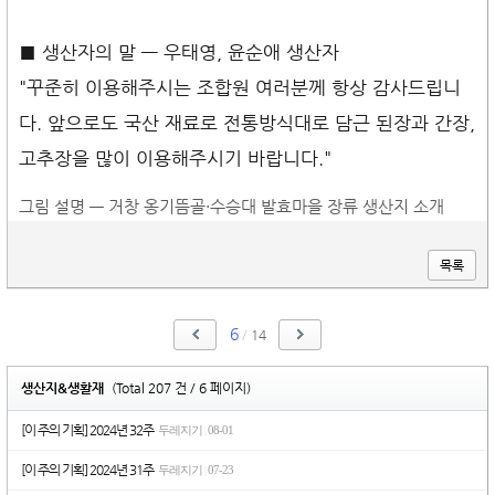
■ 생산자의 말 — 우태영, 윤순애 생산자
"꾸준히 이용해주시는 조합원 여러분께 항상 감사드립니
다. 앞으로도 국산 재료로 전통방식대로 담근 된장과 간장,
고추장을 많이 이용해주시기 바랍니다."
그림 설명 — 거창 옹기뜸골·수승대 발효마을 장류 생산지 소개
목록
6
/
14
생산지&생활재
(Total 207 건 / 6 페이지)
[이 주의 기획] 2024년 32주
두레지기
08-01
|
[이 주의 기획] 2024년 31주
두레지기
07-23
|