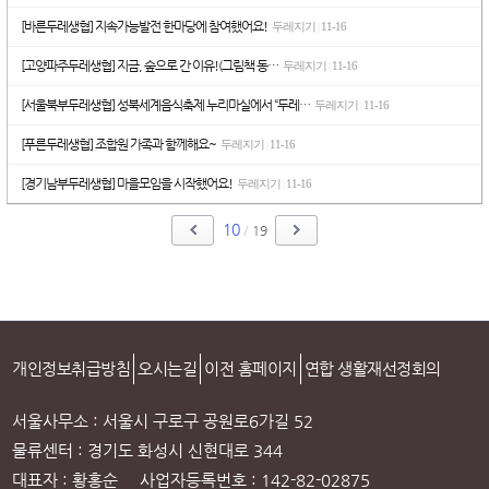
[바른두레생협] 지속가능발전 한마당에 참여했어요!
두레지기
11-16
|
[고양파주두레생협] 지금, 숲으로 간 이유!(그림책 동…
두레지기
11-16
|
[서울북부두레생협] 성북세계음식축제 누리마실에서 “두레…
두레지기
11-16
|
[푸른두레생협] 조합원 가족과 함께해요~
두레지기
11-16
|
[경기남부두레생협] 마을모임을 시작했어요!
두레지기
11-16
|
10
/
19
개인정보취급방침
오시는길
이전 홈페이지
연합 생활재선정회의
서울사무소 : 서울시 구로구 공원로6가길 52
물류센터 : 경기도 화성시 신현대로 344
대표자 : 황홍순 사업자등록번호 : 142-82-02875