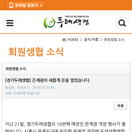
HOME > 공지/자료 >
회원생협 소식
회원생협 소식
회원생협 소식
[경기두레생협] 은계점이 새롭게 문을 열었습니다.
작성자
두레지기
20-05-25 15:40
조회
23,861회
댓글
0건
목록
본문
지난 21일, 경기두레생협의 16번째 매장인 은계점 개장 행사가 열
렸습니다. 시흥시 은계지구에 위치한 은계점 개장에 두레생협연합