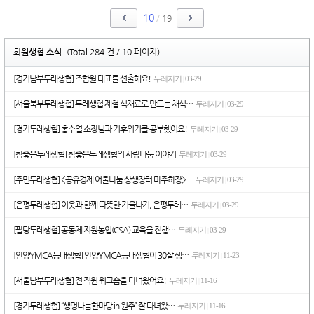
10
/
19
회원생협 소식
(Total 284 건 / 10 페이지)
[경기남부두레생협] 조합원 대표를 선출해요!
두레지기
03-29
|
[서울북부두레생협] 두레생협 제철 식재료로 만드는 채식…
두레지기
03-29
|
[경기두레생협] 홍수열 소장님과 기후위기를 공부했어요!
두레지기
03-29
|
[참좋은두레생협] 참좋은두레생협의 사랑나눔 이야기
두레지기
03-29
|
[주민두레생협] <공유경제 어울나눔 상생장터 마주하장>…
두레지기
03-29
|
[은평두레생협] 이웃과 함께 따뜻한 겨울나기, 은평두레…
두레지기
03-29
|
[ 팔당두레생협] 공동체 지원농업(CSA) 교육을 진행…
두레지기
03-29
|
[안양YMCA등대생협] 안양YMCA등대생협이 30살 생…
두레지기
11-23
|
[서울남부두레생협] 전 직원 워크숍을 다녀왔어요!
두레지기
11-16
|
[경기두레생협] “생명나눔한마당 in 원주” 잘 다녀왔…
두레지기
11-16
|