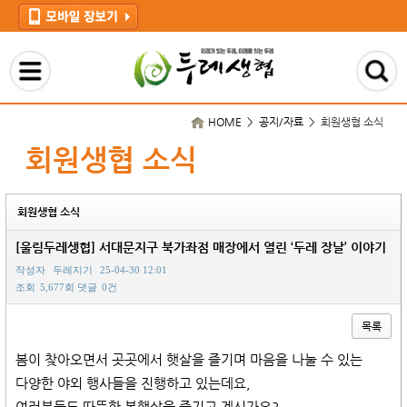
HOME > 공지/자료 >
회원생협 소식
회원생협 소식
회원생협 소식
[울림두레생협] 서대문지구 북가좌점 매장에서 열린 ‘두레 장날’ 이야기
작성자
두레지기
25-04-30 12:01
조회
5,677회
댓글
0건
목록
본문
봄이 찾아오면서 곳곳에서 햇살을 즐기며 마음을 나눌 수 있는
다양한 야외 행사들을 진행하고 있는데요,