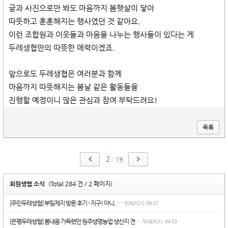
글과 사진으로만 봐도 마음까지 봄햇살이 닿아
따뜻하고 훈훈해지는 행사였던 것 같아요.
이런 조합원과 이웃들과 마음을 나누는 행사들이 있다는 게
두레생협만의 따뜻한 매력이겠죠.
앞으로도 두레생협은 여러분과 함께
마음까지 따뜻해지는 봄날 같은 활동들을
진행할 예정이니 많은 관심과 참여 부탁드려요!
목록
2
/
19
회원생협 소식
(Total 284 건 / 2 페이지)
[주민두레생협] 부림제지 방문 후기 - 지구! 아니, …
두레지기
04-17
|
[은평두레생협] 봄내음 가득했던 원주생명농업 생산지 견…
두레지기
04-10
|