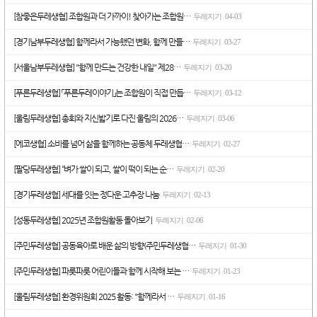
[참좋은두레생협] 조합원과 더 가까이! 찾아가는 조합원…
두레지기
04-03
|
[경기남부두레생협] 함께라서 가능했던 변화, 함께 만들…
두레지기
03-27
|
[서울남부두레생협] "함께 만드는 건강한 내일" 제28…
두레지기
03-20
|
[푸른두레생협] 「푸른두레이야기」는 조합원이 직접 만듭…
두레지기
03-12
|
[울림두레생협] 총회와 지신밟기로 다진 울림의 2026…
두레지기
03-06
|
[에코생협] 소비를 넘어 삶을 함께하는 공동체 두레생협…
두레지기
02-27
|
[팔당두레생협] “벼가 쌀이 되고, 쌀이 떡이 되는 순…
두레지기
02-20
|
[경기두레생협] 세대를 잇는 정다운 고추장 나눔
두레지기
02-13
|
[성동두레생협] 2025년 조합원활동 돌아보기
두레지기
02-06
|
[주민두레생협] 공동육아로 배운 삶의 방향(주민두레생협…
두레지기
01-30
|
[주민두레생협] 파릇파릇 어린이들과 함께 시작해 보는 …
두레지기
01-23
|
[울림두레생협] 환경위원회 2025 활동: "함께라서 …
두레지기
01-16
|