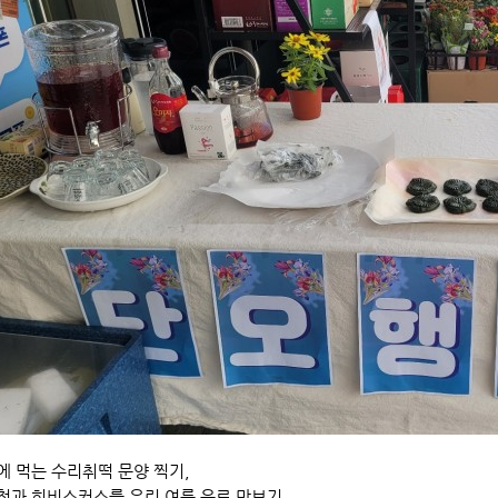
 먹는 수리취떡 문양 찍기,
청과 히비스커스를 우린 여름 음료 맛보기,