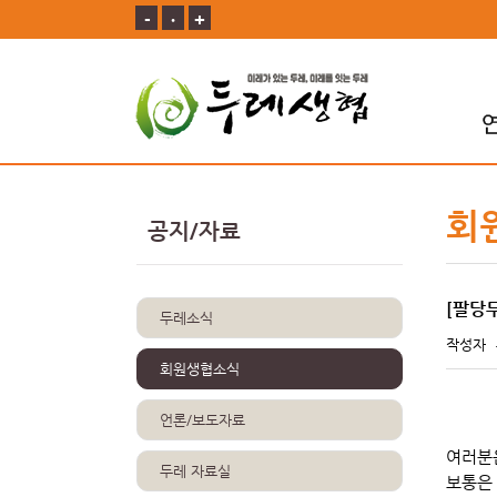
-
ㆍ
+
회
공지/자료
[팔당
두레소식
작성자
회원생협소식
언론/보도자료
여러분
두레 자료실
보통은