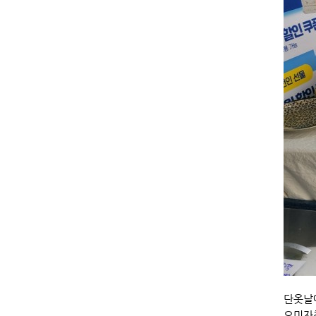
단옷날에
오미자