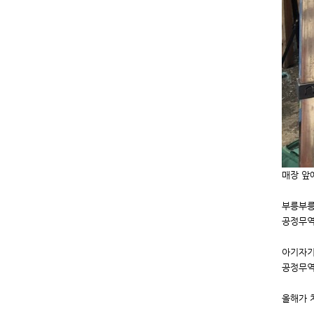
매장 앞
부릉부릉
공정무역
아기자기
공정무역
올해가 