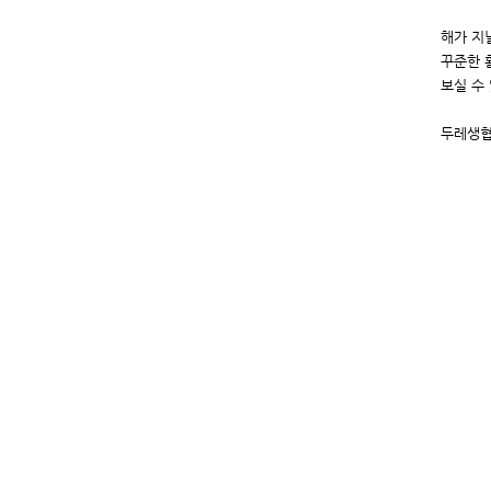
해가 지
꾸준한 
보실 수
두레생협