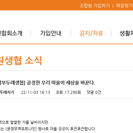
조합원 가입하기
매장찾기
원생협 소식
남부두레생협] 공정한 우리 마을이 세상을 바꾼다.
두레지기
22-11-03 16:13
조회
17,290회
댓글
0건
녁으로 쌀쌀한 가을 날씨이지만
는 [공정무역포트나잇] 행사로 마을 곳곳이 후끈후끈합니다.