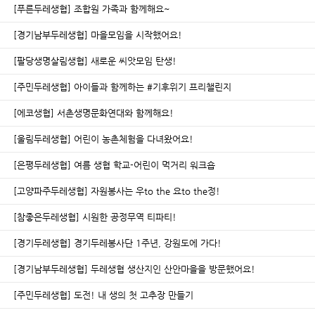
[푸른두레생협] 조합원 가족과 함께해요~
[경기남부두레생협] 마을모임을 시작했어요!
[팔당생명살림생협] 새로운 씨앗모임 탄생!
[주민두레생협] 아이들과 함께하는 #기후위기 프리챌린지
[에코생협] 서촌생명문화연대와 함께해요!
[울림두레생협] 어린이 농촌체험을 다녀왔어요!
[은평두레생협] 여름 생협 학교-어린이 먹거리 워크숍
[고양파주두레생협] 자원봉사는 우to the 요to the정!
[참좋은두레생협] 시원한 공정무역 티파티!
[경기두레생협] 경기두레봉사단 1주년, 강원도에 가다!
[경기남부두레생협] 두레생협 생산지인 산안마을을 방문했어요!
[주민두레생협] 도전! 내 생의 첫 고추장 만들기