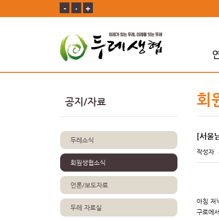
-
ㆍ
+
회
공지/자료
[서울
두레소식
작성자
회원생협소식
언론/보도자료
아침 저
두레 자료실
구로에서