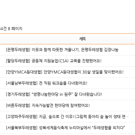
284건
8 페이지
제목
[은평두레생협] 이웃과 함께 따뜻한 겨울나기, 은평두레생협 김장나눔
[ 팔당두레생협] 공동체 지원농업(CSA) 교육을 진행했어요!
[안양YMCA등대생협] 안양YMCA등대생협이 30살 생일을 맞이했어요!
[서울남부두레생협] 전 직원 워크숍을 다녀왔어요!
[경기두레생협] “생명나눔한마당 in 원주” 잘 다녀왔습니다!
[바른두레생협] 지속가능발전 한마당에 참여했어요!
[고양파주두레생협] 지금, 숲으로 간 이유!(그림책 동아리 숲 놀이 생태 연…
[서울북부두레생협] 성북세계음식축제 누리마실에서 “두레생협을 외치다”