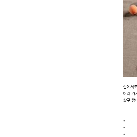
집에서도
여러 가
살구 쨈
∘
∘​
∘