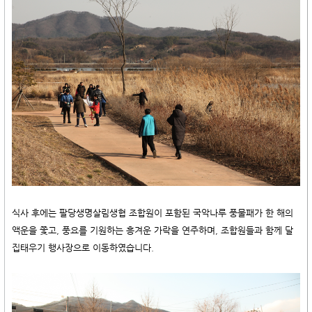
식사 후에는 팔당생명살림생협 조합원이 포함된 국악나루 풍물패가 한 해의
액운을 쫓고, 풍요를 기원하는 흥겨운
가락을 연주하며, 조합원들과 함께 달
집태우기 행사장으로 이동하였습니다.