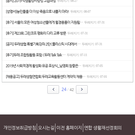
[공지] 2019 식생활강사양성 고급과정
두레지기
08-27
|
[성명서]농민들을 더 이상 죽음으로 내몰지 마라!
두레지기
08-07
|
[후기] 서울의 모든 여성청소년들에게 월경용품이 지원됩…
두레지기
07-31
|
[후기] 제23회 그린코프 평화의 다리 교류 방문
두레지기
07-31
|
[공지] 두레생협 특별기획강좌 2탄<플라스틱 시대에서 …
두레지기
07-31
|
[후기]두레 조합원활동 포럼 <두레 Talk Talk …
두레지기
07-11
|
2019년 사회적경제 활성화 유공 포상식_남영희 참좋은…
두레지기
07-05
|
[채용공고] 두레생협연합회 두레교육활동센터 계약직 채용…
두레지기
07-01
|
24
/
42
개인정보취급방침
오시는길
이전 홈페이지
연합 생활재선정회의