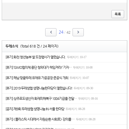
목록
24
/
42
두레소식
(Total 618 건 / 24 페이지)
[후기] 화천 청년농부 쌀 도정행사가 열렸습니다.
두레지기
10-17
|
[후기] ‘GMO협의체 중단 청와대가 책임져라!’ 기자…
두레지기
10-08
|
[후기] 해남 땅끝두레 유채유 가공공장 준공식 개최
두레지기
10-07
|
[후기] 2019 두레생협 생명나눔한마당이 열렸습니다!
두레지기
09-30
|
[후기] 상주포도생산자 화재피해복구 1004기금을 전달…
두레지기
09-16
|
[공지] 제9회 두레생협 생명나눔 IN 서울 한마당
두레지기
08-28
|
[후기] <플라스틱 시대에서 자원순환 사회로> 강의를 …
두레지기
08-28
|