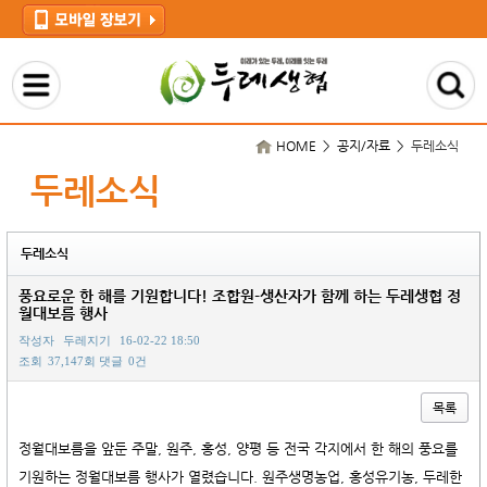
HOME > 공지/자료 >
두레소식
두레소식
두레소식
풍요로운 한 해를 기원합니다! 조합원-생산자가 함께 하는 두레생협 정
월대보름 행사
작성자
두레지기
16-02-22 18:50
조회
37,147회
댓글
0건
목록
본문
정월대보름을 앞둔 주말
​,
원주, 홍성, 양평 등
전국 각지에서 한 해의 풍요를
기원하는 정월대보름 행사가 열렸습니다. 원주생명농업, 홍성유기농, 두레한