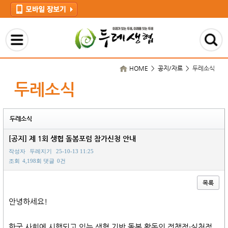
HOME > 공지/자료 >
두레소식
두레소식
두레소식
[공지] 제 1회 생협 돌봄포럼 참가신청 안내
작성자
두레지기
25-10-13 11:25
조회
4,198회
댓글
0건
목록
본문
안녕하세요!
한국 사회에 시행되고 있는 생협 기반 돌봄 활동의 정책적·실천적