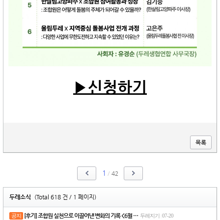
▶신청하기
목록
1
/
42
두레소식
(Total 618 건 / 1 페이지)
[후기] 조합원 실천으로 이끌어낸 변화의 기록 <6월 …
공지
두레지기
07-20
|