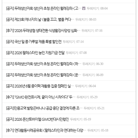
[공지] 두레생산자회 생산자 초청 온라인 월례강좌 <고…
두레지기
08-04
|
[공지] 제23회 에너지의 날 <불을 끄고, 별을 켜다…
두레지기
08-03
|
[후기]'2026 두레생협 생태전환 식생활강사양성 심화…
두레지기
07-16
|
[공지] 국산 밀·콩·가루쌀 제품 특별 할인전
두레지기
07-14
|
[공지] 2026 팔레스타인 농민 지원기금 전달
두레지기
07-08
|
[공지] 두레생산자회 생산자 초청 온라인 월례강좌 <하…
두레지기
06-30
|
[공지] 두레생산자회 생산자 초청 온라인 월례강좌 <운…
두레지기
06-09
|
[공지] 2026년 6월 종이팩 재활용 집중 캠페인 실…
두레지기
06-04
|
[후기] “GMO 완전표시제, 끝이 아닌 시작이다” 두…
두레지기
05-29
|
[공지]민중교역 발랑곤바나나 공급 중단 결정에 따른 조…
두레지기
05-21
|
[공지] 2026 몬산토바이엘 GMO반대시민행진
두레지기
05-19
|
[후기] 연대활동사례공유회 <팔레스타인과 연대하는 다양…
두레지기
05-18
|