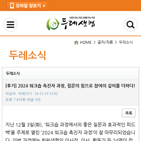
HOME > 공지/자료 >
두레소식
두레소식
두레소식
[후기] 2024 워크숍 촉진자 과정, 질문의 힘으로 참여의 깊이를 더하다!
작성자
두레지기
24-12-10 12:02
조회
7,616회
댓글
0건
목록
본문
지난 12월 3일(화), ‘워크숍 과정에서의 좋은 질문과 효과적인 피드
백’을 주제로 열린 ‘2024 워크숍 촉진자 과정’이 잘 마무리되었습니
다. 이번 과정에는 회원생협의 이사장, 이사, 활동가 등 24명이 참