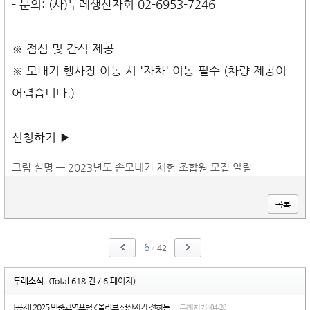
- 문의: (사)두레생산자회 02-6953-7246
※ 점심 및 간식 제공
※ 모내기 행사장 이동 시 '자차' 이동 필수 (차량 제공이
어렵습니다.)
신청하기 ▶
그림 설명 — 2023년도 손모내기 체험 조합원 모집 알림
목록
6
/
42
두레소식
(Total 618 건 / 6 페이지)
[공지] 2025 민중교역포럼 <올리브 생산자가 전하는…
두레지기
04-28
|