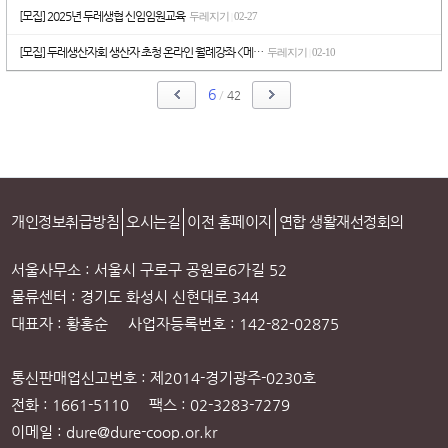
[모집] 2025년 두레생협 신임임원교육
두레지기
02-27
|
[모집] 두레생산자회 생산자 초청 온라인 월례강좌 <메…
두레지기
02-10
|
6
/
42
개인정보취급방침
오시는길
이전 홈페이지
연합 생활재선정회의
서울사무소 : 서울시 구로구 공원로6가길 52
물류센터 : 경기도 화성시 신현대로 344
대표자 : 황홍순 사업자등록번호 : 142-82-02875
통신판매업신고번호 : 제2014-경기광주-0230호
전화 : 1661-5110 팩스 : 02-3283-7279
이메일 : dure@dure-coop.or.kr