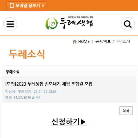
HOME > 공지/자료 >
두레소식
두레소식
두레소식
[모집]2023 두레생협 손모내기 체험 조합원 모집
작성자
두레지기
23-04-28 13:09
조회
14,232회
댓글
0건
목록
신청하기
▶
본문