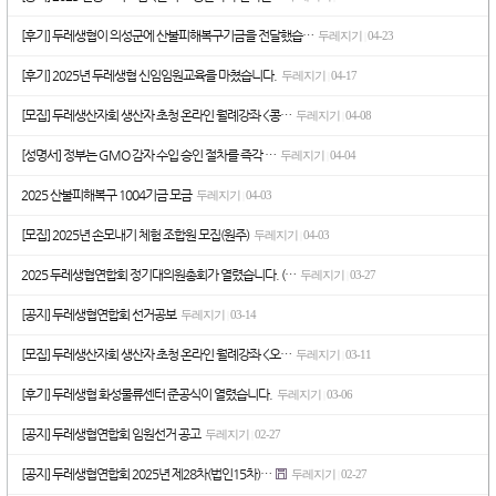
[후기] 두레생협이 의성군에 산불피해복구기금을 전달했습…
두레지기
04-23
|
[후기] 2025년 두레생협 신임임원교육을 마쳤습니다.
두레지기
04-17
|
[모집] 두레생산자회 생산자 초청 온라인 월례강좌 <콩…
두레지기
04-08
|
[성명서] 정부는 GMO 감자 수입 승인 절차를 즉각 …
두레지기
04-04
|
2025 산불피해복구 1004기금 모금
두레지기
04-03
|
[모집] 2025년 손모내기 체험 조합원 모집(원주)
두레지기
04-03
|
2025 두레생협연합회 정기대의원총회가 열렸습니다. (…
두레지기
03-27
|
[공지] 두레생협연합회 선거공보
두레지기
03-14
|
[모집] 두레생산자회 생산자 초청 온라인 월례강좌 <오…
두레지기
03-11
|
[후기] 두레생협 화성물류센터 준공식이 열렸습니다.
두레지기
03-06
|
[공지] 두레생협연합회 임원선거 공고
두레지기
02-27
|
[공지] 두레생협연합회 2025년 제28차(법인15차)…
두레지기
02-27
|