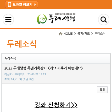
HOME > 공지/자료 >
두레소식
두레소식
두레소식
2023 두레생협 특별기획강좌 <왜요 기후가 어떤데요>
작성자
두레지기
23-02-21 17:13
조회
14,716회
댓글
0건
목록
본문
강좌 신청하기>>