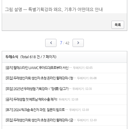
그림 설명 — 특별기획강좌 왜요, 기후가 어떤데요 안내
목록
7
/
42
두레소식
(Total 618 건 / 7 페이지)
[공지] 팔레스타인 UAWC 푸아드대표로부터 서신 …
두레지기
02-05
|
[모집] 두레생산자회 생산자 초청 온라인 월례강좌 <청…
두레지기
01-08
|
[모집] 2025년 두레생협 기획강좌Ⅰ“장(醬) 담그기…
두레지기
12-31
|
[공지] 두레생협 첫 베트남 해외수출 쾌거!
두레지기
12-18
|
[후기] 2024 워크숍 촉진자 과정, 질문의 힘으로 …
두레지기
12-10
|
[모집] 두레생산자회 생산자 초청 온라인 월례강좌 <금…
두레지기
12-10
|