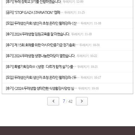
[후기] ‘두레 장학교 3기’를 진행하였습니다.
두레지기
12-09
|
[공지] "STOP GAZA STARVATION" 캠페…
두레지기
11-25
|
[모집] 두레생산자회 생산자 초청 온라인 월례강좌 <산…
두레지기
11-18
|
[후기] 2024 두레생협 임원교육을 잘 마쳤습니다.
두레지기
11-18
|
[후기] 제 15회 호혜를 위한 아시아민중기금 정기총회…
두레지기
10-31
|
[후기] 2024 두레생협 생명나눔한마당이 열렸습니다.
두레지기
10-22
|
[후기] 특별기획강좌Ⅲ <생명 : 다르게 함께 살기>를…
두레지기
10-21
|
[모집] 두레생산자회 생산자 초청 온라인 월례강좌 <두…
두레지기
10-17
|
[후기] <2024 두레생협 생태전환 식생활강사양성 심…
두레지기
10-16
|
7
/
42