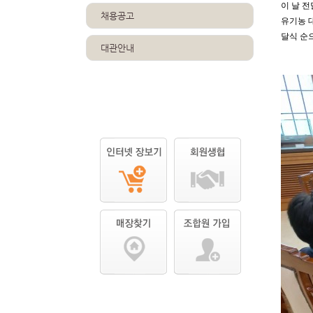
이 날 
채용공고
유기농 
달식 순
대관안내