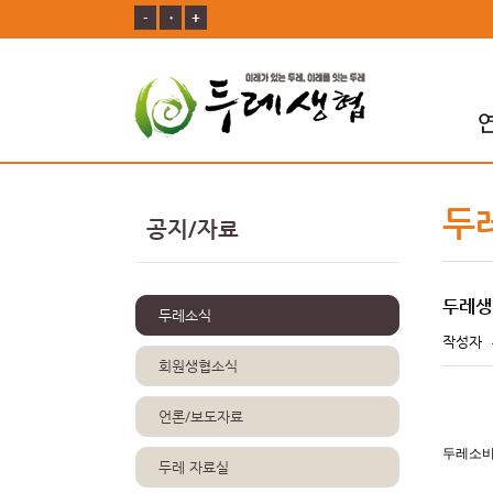
-
ㆍ
+
두
공지/자료
두레생
두레소식
작성자
회원생협소식
언론/보도자료
두레소비
두레 자료실