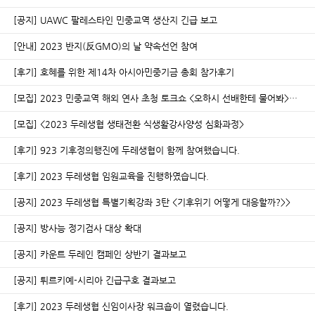
[공지] UAWC 팔레스타인 민중교역 생산지 긴급 보고
[안내] 2023 반지(反GMO)의 날 약속선언 참여
[후기] 호혜를 위한 제14차 아시아민중기금 총회 참가후기
[모집] 2023 민중교역 해외 연사 초청 토크쇼 <오하시 선배한테 물어봐>…
[모집] <2023 두레생협 생태전환 식생활강사양성 심화과정>
[후기] 923 기후정의행진에 두레생협이 함께 참여했습니다.
[후기] 2023 두레생협 임원교육을 진행하였습니다.
[공지] 2023 두레생협 특별기획강좌 3탄 <기후위기 어떻게 대응할까?>>
[공지] 방사능 정기검사 대상 확대
[공지] 카운트 두레인 캠페인 상반기 결과보고
[공지] 튀르키예-시리아 긴급구호 결과보고
[후기] 2023 두레생협 신임이사장 워크숍이 열렸습니다.