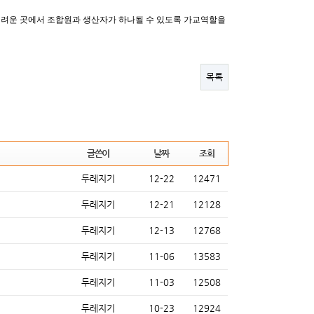
어려운 곳에서 조합원과 생산자가 하나될 수 있도록 가교역할을
목록
글쓴이
날짜
조회
두레지기
12-22
12471
두레지기
12-21
12128
두레지기
12-13
12768
두레지기
11-06
13583
두레지기
11-03
12508
두레지기
10-23
12924